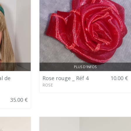
PLUS D'INFOS
l de
Rose rouge _ Réf 4
10.00 €
ROSE
35.00 €