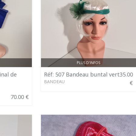
PLUS D'INFOS
inal de
Réf: 507 Bandeau buntal vert
35.00
BANDEAU
€
70.00 €