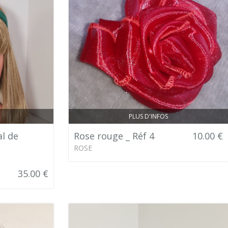
PLUS D'INFOS
l de
Rose rouge _ Réf 4
10.00 €
ROSE
35.00 €