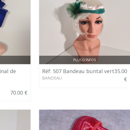
PLUS D'INFOS
inal de
Réf: 507 Bandeau buntal vert
35.00
BANDEAU
€
70.00 €